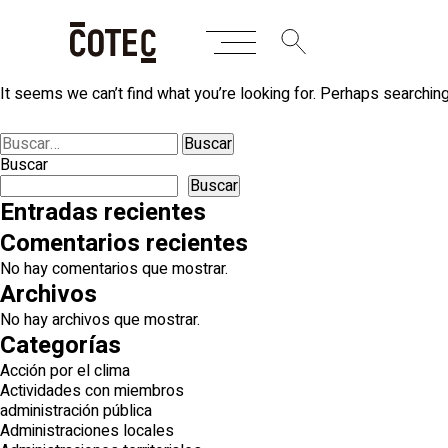
Skip
Nothing Found
to
content
It seems we can’t find what you’re looking for. Perhaps searching
Buscar:
Buscar
Buscar
Entradas recientes
Comentarios recientes
No hay comentarios que mostrar.
Archivos
No hay archivos que mostrar.
Categorías
Acción por el clima
Actividades con miembros
administración pública
Administraciones locales