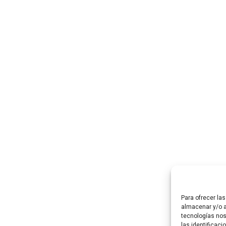
Para ofrecer la
almacenar y/o a
tecnologías no
las identificaci