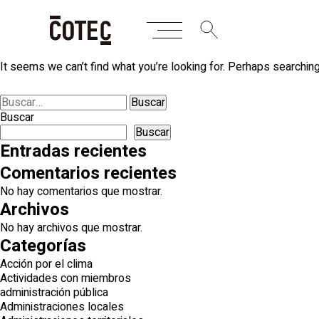
Skip
Nothing Found
to
content
It seems we can’t find what you’re looking for. Perhaps searching
Buscar:
Buscar
Buscar
Entradas recientes
Comentarios recientes
No hay comentarios que mostrar.
Archivos
No hay archivos que mostrar.
Categorías
Acción por el clima
Actividades con miembros
administración pública
Administraciones locales