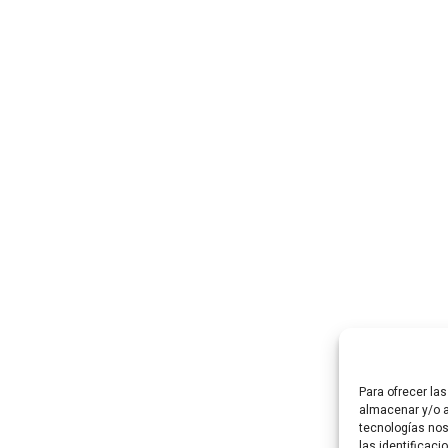
Para ofrecer la
almacenar y/o a
tecnologías no
las identificaci