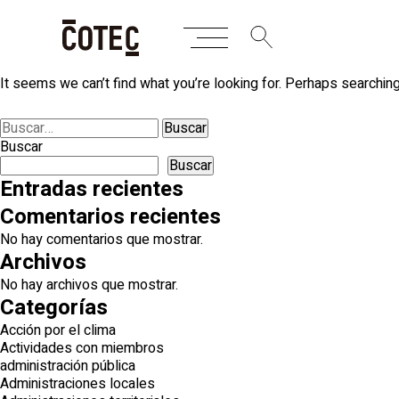
Skip
Nothing Found
to
content
It seems we can’t find what you’re looking for. Perhaps searching
Buscar:
Buscar
Buscar
Entradas recientes
Comentarios recientes
No hay comentarios que mostrar.
Archivos
No hay archivos que mostrar.
Categorías
Acción por el clima
Actividades con miembros
administración pública
Administraciones locales