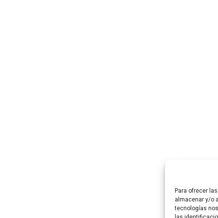
Para ofrecer la
almacenar y/o a
tecnologías no
las identificaci