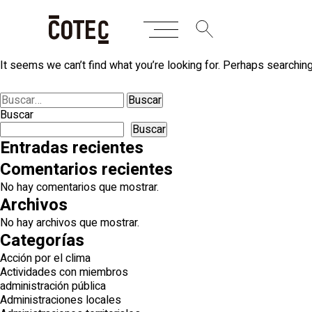
Skip
Nothing Found
to
content
It seems we can’t find what you’re looking for. Perhaps searching
Buscar:
Buscar
Buscar
Entradas recientes
Comentarios recientes
No hay comentarios que mostrar.
Archivos
No hay archivos que mostrar.
Categorías
Acción por el clima
Actividades con miembros
administración pública
Administraciones locales