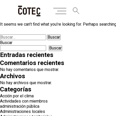
Skip
Nothing Found
to
content
It seems we can’t find what you’re looking for. Perhaps searching
Buscar:
Buscar
Buscar
Entradas recientes
Comentarios recientes
No hay comentarios que mostrar.
Archivos
No hay archivos que mostrar.
Categorías
Acción por el clima
Actividades con miembros
administración pública
Administraciones locales