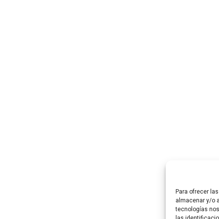
Para ofrecer la
almacenar y/o a
tecnologías no
las identificaci