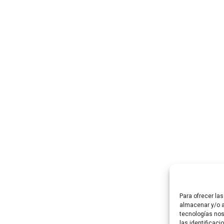
Para ofrecer la
almacenar y/o a
tecnologías no
las identificaci