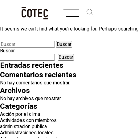
Skip
Nothing Found
to
content
It seems we can’t find what you’re looking for. Perhaps searching
Buscar:
Buscar
Buscar
Entradas recientes
Comentarios recientes
No hay comentarios que mostrar.
Archivos
No hay archivos que mostrar.
Categorías
Acción por el clima
Actividades con miembros
administración pública
Administraciones locales