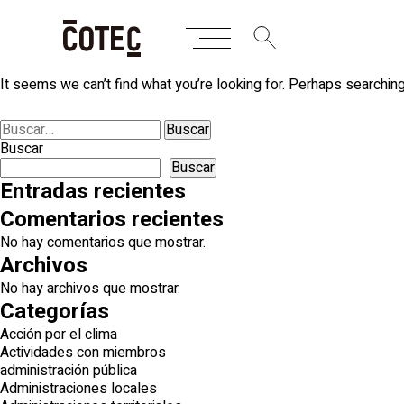
Skip
Nothing Found
to
content
It seems we can’t find what you’re looking for. Perhaps searching
Buscar:
Buscar
Buscar
Entradas recientes
Comentarios recientes
No hay comentarios que mostrar.
Archivos
No hay archivos que mostrar.
Categorías
Acción por el clima
Actividades con miembros
administración pública
Administraciones locales