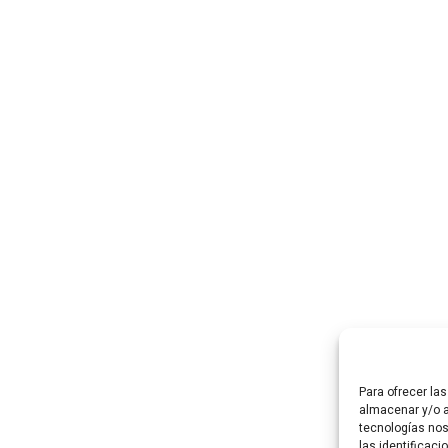
Para ofrecer la
almacenar y/o a
tecnologías no
las identificaci