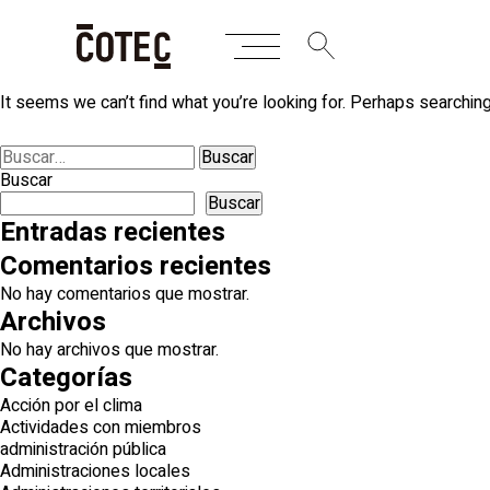
Skip
Nothing Found
to
content
It seems we can’t find what you’re looking for. Perhaps searching
Buscar:
Buscar
Buscar
Entradas recientes
Comentarios recientes
No hay comentarios que mostrar.
Archivos
No hay archivos que mostrar.
Categorías
Acción por el clima
Actividades con miembros
administración pública
Administraciones locales