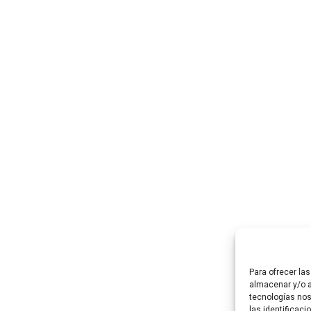
Para ofrecer la
almacenar y/o a
tecnologías no
las identificaci