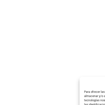
Para ofrecer la
almacenar y/o a
tecnologías no
las identificaci