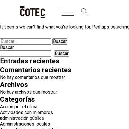
Skip
Nothing Found
to
content
It seems we can’t find what you’re looking for. Perhaps searching
Buscar:
Buscar
Buscar
Entradas recientes
Comentarios recientes
No hay comentarios que mostrar.
Archivos
No hay archivos que mostrar.
Categorías
Acción por el clima
Actividades con miembros
administración pública
Administraciones locales