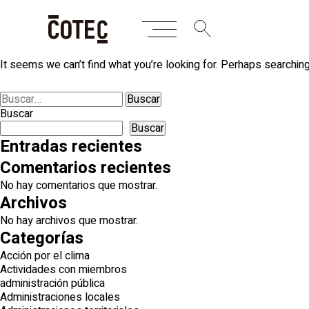
Skip
Nothing Found
to
content
It seems we can’t find what you’re looking for. Perhaps searching
Buscar:
Buscar
Buscar
Entradas recientes
Comentarios recientes
No hay comentarios que mostrar.
Archivos
No hay archivos que mostrar.
Categorías
Acción por el clima
Actividades con miembros
administración pública
Administraciones locales