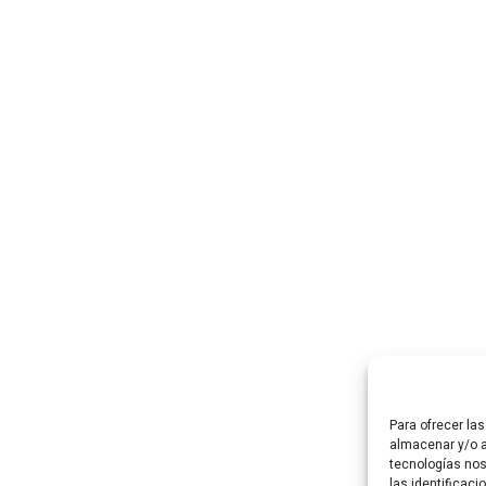
Para ofrecer la
almacenar y/o a
tecnologías no
las identificaci