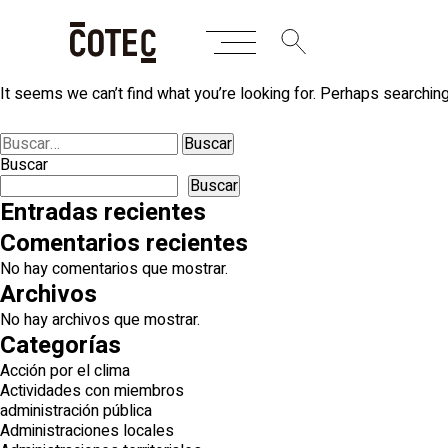
Skip
Nothing Found
to
content
It seems we can’t find what you’re looking for. Perhaps searching
Buscar:
Buscar
Buscar
Entradas recientes
Comentarios recientes
No hay comentarios que mostrar.
Archivos
No hay archivos que mostrar.
Categorías
Acción por el clima
Actividades con miembros
administración pública
Administraciones locales