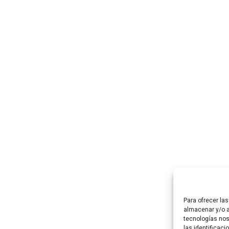
Para ofrecer la
almacenar y/o a
tecnologías no
las identificaci