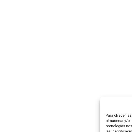
Para ofrecer la
almacenar y/o a
tecnologías no
las identificaci