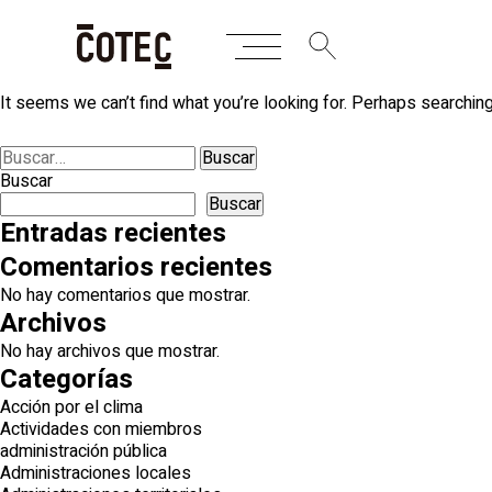
Skip
Nothing Found
to
content
It seems we can’t find what you’re looking for. Perhaps searching
Buscar:
Buscar
Buscar
Entradas recientes
Comentarios recientes
No hay comentarios que mostrar.
Archivos
No hay archivos que mostrar.
Categorías
Acción por el clima
Actividades con miembros
administración pública
Administraciones locales