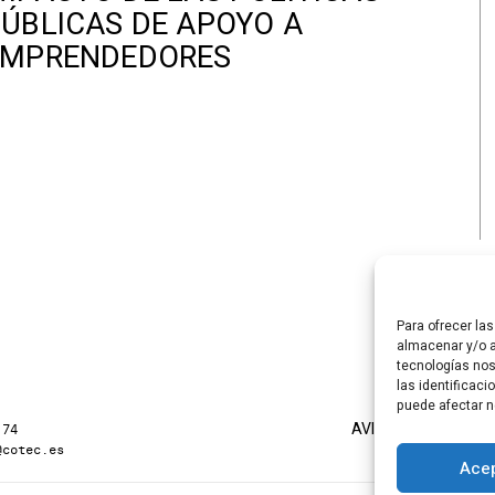
ÚBLICAS DE APOYO A
EMPRENDEDORES
Para ofrecer la
almacenar y/o a
tecnologías no
las identificaci
puede afectar n
AVISO LEGAL
POLÍTI
 74
@cotec.es
Acep