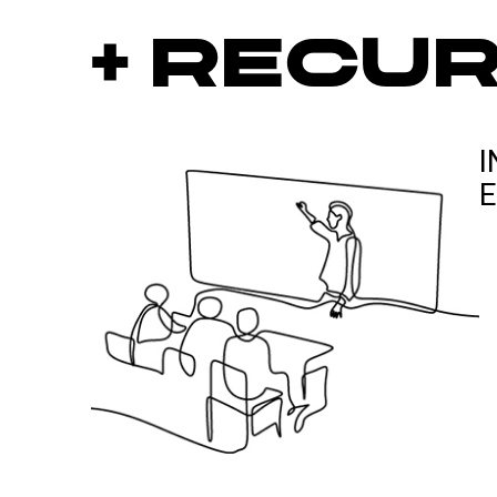
+ Recu
I