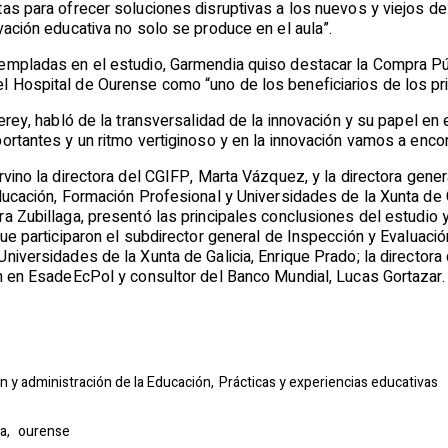
tas para ofrecer soluciones disruptivas a los nuevos y viejos d
vación educativa no solo se produce en el aula”.
empladas en el estudio, Garmendia quiso destacar la Compra Públ
 Hospital de Ourense como “uno de los beneficiarios de los pr
gerey, habló de la transversalidad de la innovación y su papel en 
ortantes y un ritmo vertiginoso y en la innovación vamos a enco
rvino la directora del CGIFP, Marta Vázquez, y la directora gene
ducación, Formación Profesional y Universidades de la Xunta de G
ra Zubillaga, presentó las principales conclusiones del estudi
que participaron el subdirector general de Inspección y Evaluació
niversidades de la Xunta de Galicia, Enrique Prado; la director
ón en EsadeEcPol y consultor del Banco Mundial, Lucas Gortazar.
n y administración de la Educación,
Prácticas y experiencias educativas
ca,
ourense