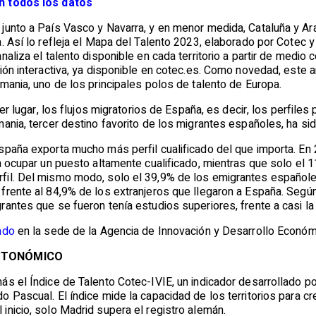
n todos los datos
unto a País Vasco y Navarra, y en menor medida, Cataluña y Ara
. Así lo refleja el Mapa del Talento 2023, elaborado por Cotec y 
naliza el talento disponible en cada territorio a partir de medi
ción interactiva, ya disponible en cotec.es. Como novedad, est
mania, uno de los principales polos de talento de Europa.
mer lugar, los flujos migratorios de España, es decir, los perfil
ania, tercer destino favorito de los migrantes españoles, ha si
spaña exporta mucho más perfil cualificado del que importa. En
a ocupar un puesto altamente cualificado, mientras que solo el 11
fil. Del mismo modo, solo el 39,9% de los emigrantes españ
frente al 84,9% de los extranjeros que llegaron a España. Según
antes que se fueron tenía estudios superiores, frente a casi la 
ado
en la sede de la Agencia de Innovación y Desarrollo Económic
AUTONÓMICO
ás el Índice de Talento Cotec-IVIE, un indicador desarrollado p
 Pascual. El índice mide la capacidad de los territorios para cr
nicio, solo Madrid supera el registro alemán.