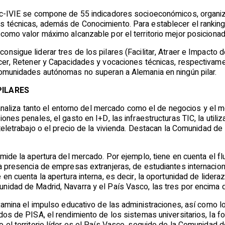
c-IVIE se compone de 55 indicadores socioeconómicos, organizado
 técnicas, además de Conocimiento. Para establecer el ranking
 como valor máximo alcanzable por el territorio mejor posicion
nsigue liderar tres de los pilares (Facilitar, Atraer e Impacto 
ecer, Retener y Capacidades y vocaciones técnicas, respectivame
comunidades autónomas no superan a Alemania en ningún pilar.
PILARES
analiza tanto el entorno del mercado como el de negocios y el 
iones penales, el gasto en I+D, las infraestructuras TIC, la utili
 teletrabajo o el precio de la vivienda. Destacan la Comunidad de
 mide la apertura del mercado. Por ejemplo, tiene en cuenta el fl
a presencia de empresas extranjeras, de estudiantes internacion
en cuenta la apertura interna, es decir, la oportunidad de lidera
nidad de Madrid, Navarra y el País Vasco, las tres por encima 
xamina el impulso educativo de las administraciones, así como lo
dos de PISA, el rendimiento de los sistemas universitarios, la fo