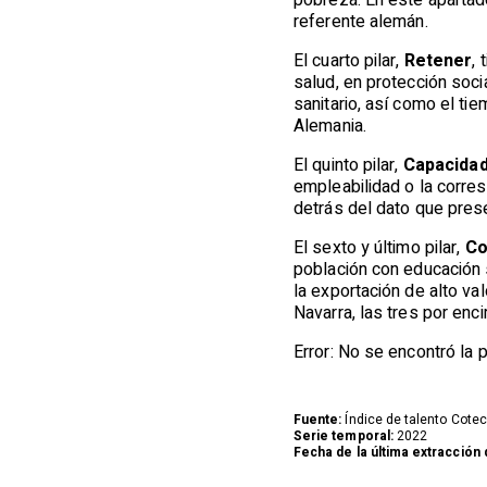
pobreza. En este apartado
referente alemán.
El cuarto pilar,
Retener
,
salud, en protección soci
sanitario, así como el ti
Alemania.
El quinto pilar,
Capacidad
empleabilidad o la corre
detrás del dato que pres
El sexto y último pilar,
Co
población con educación s
la exportación de alto va
Navarra, las tres por enc
Error: No se encontró la 
Fuente:
Índice de talento Cotec-
Serie temporal:
2022
Fecha de la última extracción 