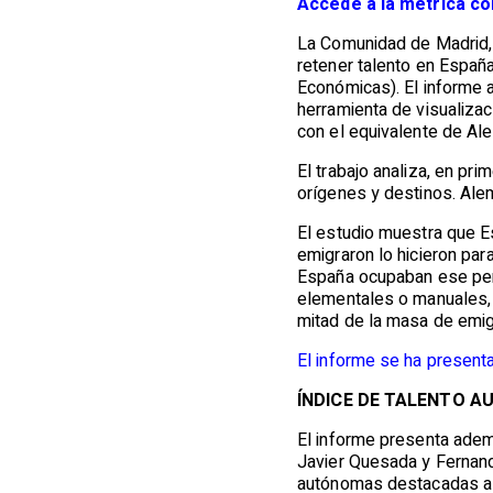
Accede a la métrica co
La Comunidad de Madrid, j
retener talento en España
Económicas). El informe a
herramienta de visualiza
con el equivalente de Ale
El trabajo analiza, en pri
orígenes y destinos. Alem
El estudio muestra que E
emigraron lo hicieron par
España ocupaban ese per
elementales o manuales, 
mitad de la masa de emigr
El informe se ha present
ÍNDICE DE TALENTO 
El informe presenta adem
Javier Quesada y Fernando
autónomas destacadas al i