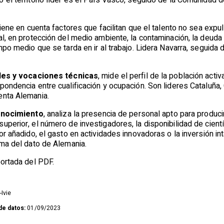
 el territorio líder es el País Vasco, seguido de la Comunidad d
 tiene en cuenta factores que facilitan que el talento no sea expu
al, en protección del medio ambiente, la contaminación, la deuda 
empo medio que se tarda en ir al trabajo. Lidera Navarra, seguida
es y vocaciones técnicas
, mide el perfil de la población acti
spondencia entre cualificación y ocupación. Son lideres Cataluñ
enta Alemania.
nocimiento
, analiza la presencia de personal apto para produc
uperior, el número de investigadores, la disponibilidad de científ
lor añadido, el gasto en actividades innovadoras o la inversión 
ima del dato de Alemania.
portada del PDF.
Ivie
de datos:
01/09/2023