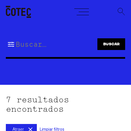
Skip
to
content
Buscar:
7 resultados
encontrados
Atraer
Limpiar filtros