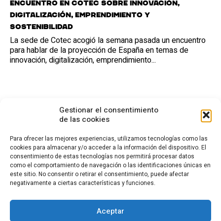
Encuentro en Cotec sobre innovación,
digitalización, emprendimiento y
sostenibilidad
La sede de Cotec acogió la semana pasada un encuentro
para hablar de la proyección de España en temas de
innovación, digitalización, emprendimiento...
Gestionar el consentimiento
de las cookies
Para ofrecer las mejores experiencias, utilizamos tecnologías como las
cookies para almacenar y/o acceder a la información del dispositivo. El
consentimiento de estas tecnologías nos permitirá procesar datos
CONTACTO
como el comportamiento de navegación o las identificaciones únicas en
este sitio. No consentir o retirar el consentimiento, puede afectar
Calle Cea Bermúdez, 3
negativamente a ciertas características y funciones.
28003 - Madrid. España
(+34) 914 36 47 74
fundacion.cotec@cotec.es
Aceptar
AVISO LEGAL
POLÍTICA DE PRIVACIDAD