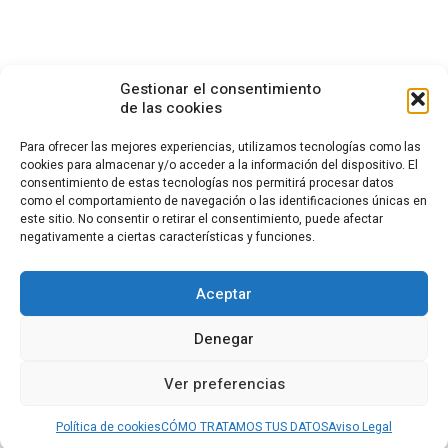
Gestionar el consentimiento
de las cookies
Para ofrecer las mejores experiencias, utilizamos tecnologías como las
cookies para almacenar y/o acceder a la información del dispositivo. El
consentimiento de estas tecnologías nos permitirá procesar datos
CONTACTO
como el comportamiento de navegación o las identificaciones únicas en
este sitio. No consentir o retirar el consentimiento, puede afectar
Calle Cea Bermúdez, 3
negativamente a ciertas características y funciones.
28003 - Madrid. España
(+34) 914 36 47 74
fundacion.cotec@cotec.es
Aceptar
AVISO LEGAL
POLÍTICA DE PRIVACIDAD
POLÍTICA DE COOKIES
Denegar
CANAL DENUNCIAS
Ver preferencias
El contenido de esta página web está bajo licencia
Creative Commons
Política de cookies
CÓMO TRATAMOS TUS DATOS
Aviso Legal