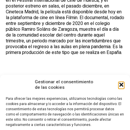
en el Festival Internacional de Cine de Huesca, y el
posterior estreno en salas, el pasado diciembre, en
Cineteca Madrid, la película está disponible desde hoy en
la plataforma de cine en línea Filmin. El documental, rodado
entre septiembre y diciembre de 2020 en el colegio
público Ramiro Soláns de Zaragoza, muestra el día a día
de la comunidad escolar del centro durante aquel
trimestre, un periodo marcado por las incertidumbres que
provocaba el regreso a las aulas en plena pandemia. Es la
primera producción de este tipo que se realiza en España.
Gestionar el consentimiento
de las cookies
Para ofrecer las mejores experiencias, utilizamos tecnologías como las
cookies para almacenar y/o acceder a la información del dispositivo. El
consentimiento de estas tecnologías nos permitirá procesar datos
CONTACTO
como el comportamiento de navegación o las identificaciones únicas en
este sitio. No consentir o retirar el consentimiento, puede afectar
Calle Cea Bermúdez, 3
negativamente a ciertas características y funciones.
28003 - Madrid. España