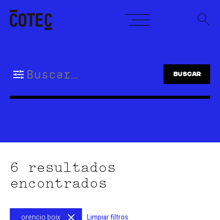
Skip
to
content
Buscar:
6 resultados
encontrados
orencio boix
Limpiar filtros