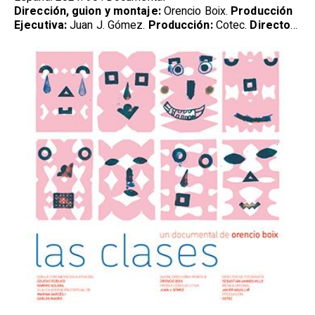
Dirección, guion y montaje:
Orencio Boix.
Producción
Ejecutiva:
Juan J. Gómez.
Producción:
Cotec.
Director
de Fotografía:
Sebastián Vanneuville.
Música original:
Javier Aquilué.
Diseño Gráfico:
Isidro Ferrer.
Técnico
de sonido directo:
Raúl Ansón.
Reparto:
Comunidad
educativa del Colegio Público Ramiro Soláns (Zaragoza),
con la colaboración especial de Marina Garcés y Carlos
Magro.