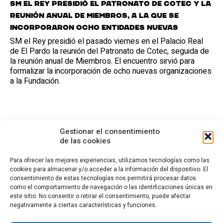
SM el Rey presidió el patronato de Cotec y la
reunión anual de miembros, a la que se
incorporaron ocho entidades nuevas
SM el Rey presidió el pasado viernes en el Palacio Real
de El Pardo la reunión del Patronato de Cotec, seguida de
la reunión anual de Miembros. El encuentro sirvió para
formalizar la incorporación de ocho nuevas organizaciones
a la Fundación.
Gestionar el consentimiento
de las cookies
Para ofrecer las mejores experiencias, utilizamos tecnologías como las
cookies para almacenar y/o acceder a la información del dispositivo. El
consentimiento de estas tecnologías nos permitirá procesar datos
CONTACTO
como el comportamiento de navegación o las identificaciones únicas en
este sitio. No consentir o retirar el consentimiento, puede afectar
Calle Cea Bermúdez, 3
negativamente a ciertas características y funciones.
28003 - Madrid. España
(+34) 914 36 47 74