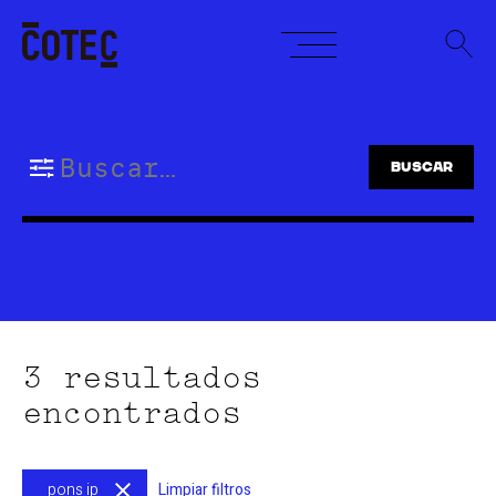
Skip
to
content
Buscar:
3 resultados
encontrados
pons ip
Limpiar filtros