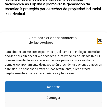
tecnológica en España y promover la generación de
tecnología protegida por derechos de propiedad industrial
e intelectual.
Gestionar el consentimiento
de las cookies
Para ofrecer las mejores experiencias, utilizamos tecnologías como las
cookies para almacenar y/o acceder a la información del dispositivo. El
consentimiento de estas tecnologías nos permitirá procesar datos
CONTACTO
como el comportamiento de navegación o las identificaciones únicas en
este sitio. No consentir o retirar el consentimiento, puede afectar
Calle Cea Bermúdez, 3
negativamente a ciertas características y funciones.
28003 - Madrid. España
(+34) 914 36 47 74
fundacion.cotec@cotec.es
Aceptar
AVISO LEGAL
POLÍTICA DE PRIVACIDAD
POLÍTICA DE COOKIES
Denegar
CANAL DENUNCIAS