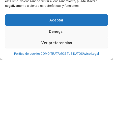
este sitio. No consentir o retirar el consentimiento, puede afectar
negativamente a ciertas características y funciones.
Aceptar
Denegar
Ver preferencias
Política de cookies
CÓMO TRATAMOS TUS DATOS
Aviso Legal
09 de diciembre de 2020
Un nuevo corto documental para conocer
‘El valor de lo intangible’
En Cotec hemos producido un nuevo cortometraje de
divulgación para dar a conocer a todos los públicos El
valor de lo intangible. El documental, realizado en
colaboración con El Instituto, creadores de la serie
#WHYMAPS, explica de forma sencilla el concepto de
economía intangible. Con este lanzamiento cerramos una
trilogía de documentales sobre las tres grandes
transiciones económicas y sociales que vive nuestro