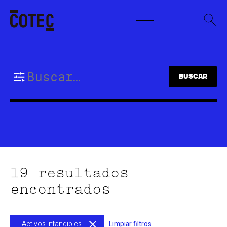
Skip
to
content
Buscar:
19 resultados
encontrados
Activos intangibles
Limpiar filtros