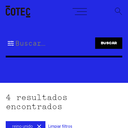
Skip
to
content
Buscar:
4 resultados
encontrados
reino unido
Limpiar filtros