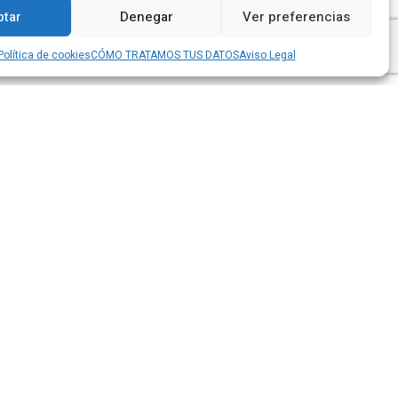
tar
Denegar
Ver preferencias
Política de cookies
CÓMO TRATAMOS TUS DATOS
Aviso Legal
CA DE PRIVACIDAD
POLÍTICA DE COOKIES
CANAL DENUNCIAS