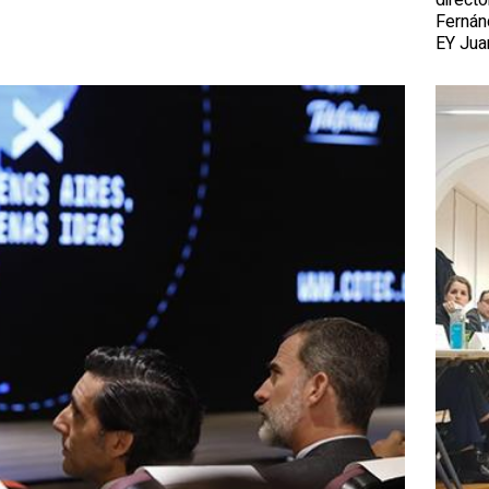
Fernán
EY Jua