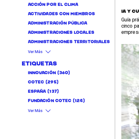
Acción por el clima
IA y c
Actividades con miembros
Guía prá
administración pública
cinco pa
empres
Administraciones locales
Administraciones territoriales
Ver Más
Etiquetas
Innovación
(360)
Cotec
(295)
España
(137)
Fundación Cotec
(124)
Ver Más