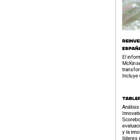
REINVE
ESPAÑ
El infor
McKinse
transfo
Incluye
princip
la baja
las pym
Tabler
desarrol
capital 
Análisis
Innovat
Scoreboa
evaluaci
y la inn
líderes 