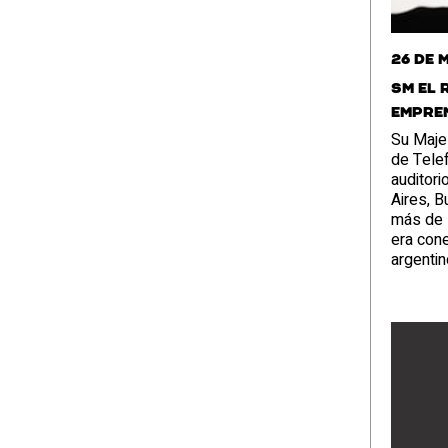
26 de 
SM el 
empre
Su Maje
de Telef
auditor
Aires, B
más de 
era con
argentin