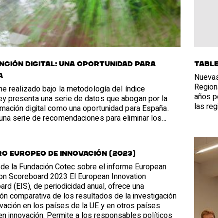
NCIÓN DIGITAL: UNA OPORTUNIDAD PARA
Table
Nuevas
A
Region
me realizado bajo la metodología del índice
años p
y presenta una serie de datos que abogan por la
las re
rmación digital como una oportunidad para España.
 una serie de recomendaciones para eliminar los
ales obstáculos existentes en la actualidad como son
 digitalización de algunos sectores económicos y de
es, disponer de un ecosistema de startups aún en
o europeo de innovación (2023)
lo, además de la escasez relativa de inversión en
riesgo y la falta de capital humano digital.
 de la Fundación Cotec sobre el informe European
ion Scoreboard 2023 El European Innovation
rd (EIS), de periodicidad anual, ofrece una
ón comparativa de los resultados de la investigación
ovación en los países de la UE y en otros países
en innovación. Permite a los responsables políticos