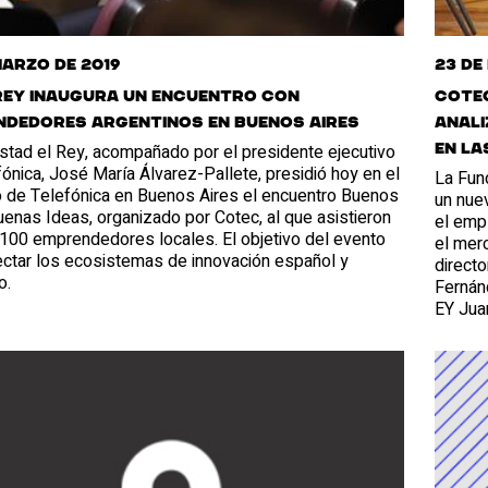
marzo de 2019
23 de
Rey inaugura un encuentro con
Cotec
ndedores argentinos en Buenos Aires
anali
stad el Rey, acompañado por el presidente ejecutivo
en la
ónica, José María Álvarez-Pallete, presidió hoy en el
La Fun
io de Telefónica en Buenos Aires el encuentro Buenos
un nuev
uenas Ideas, organizado por Cotec, al que asistieron
el empl
100 emprendedores locales. El objetivo del evento
el merc
ectar los ecosistemas de innovación español y
directo
o.
Fernán
EY Jua