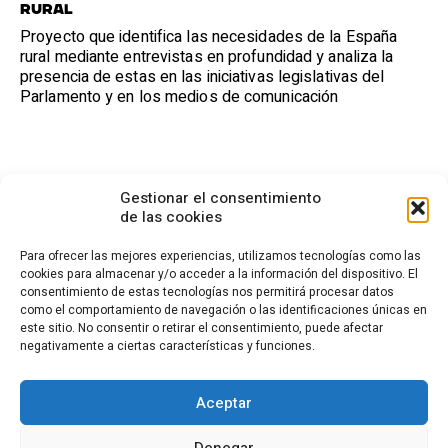
rural
Proyecto que identifica las necesidades de la España
rural mediante entrevistas en profundidad y analiza la
presencia de estas en las iniciativas legislativas del
Parlamento y en los medios de comunicación
Gestionar el consentimiento
de las cookies
Para ofrecer las mejores experiencias, utilizamos tecnologías como las
cookies para almacenar y/o acceder a la información del dispositivo. El
consentimiento de estas tecnologías nos permitirá procesar datos
CONTACTO
como el comportamiento de navegación o las identificaciones únicas en
este sitio. No consentir o retirar el consentimiento, puede afectar
Calle Cea Bermúdez, 3
negativamente a ciertas características y funciones.
28003 - Madrid. España
(+34) 914 36 47 74
fundacion.cotec@cotec.es
Aceptar
AVISO LEGAL
POLÍTICA DE PRIVACIDAD
POLÍTICA DE COOKIES
Denegar