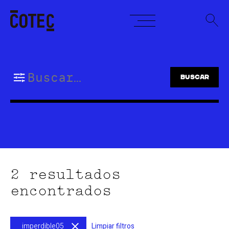
Skip
to
content
Buscar:
2 resultados
encontrados
imperdible05
Limpiar filtros