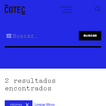
Skip
to
content
Buscar:
2 resultados
encontrados
mtorres
Limpiar filtros