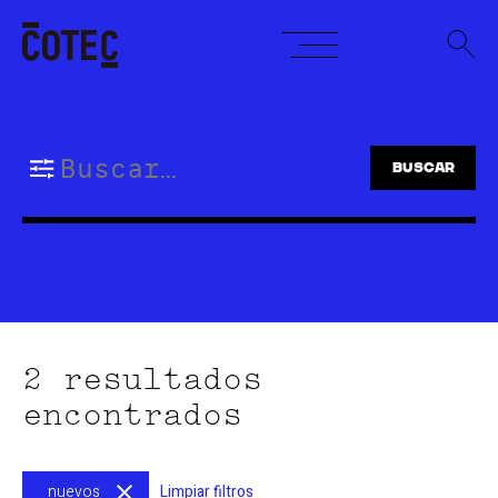
Skip
to
content
Buscar:
2 resultados
encontrados
nuevos
Limpiar filtros