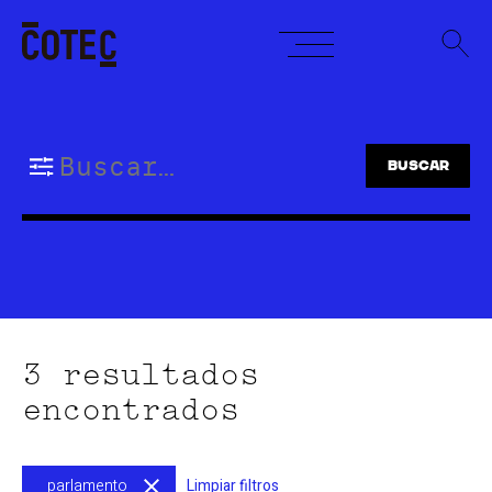
Skip
to
content
Buscar:
3 resultados
encontrados
parlamento
Limpiar filtros