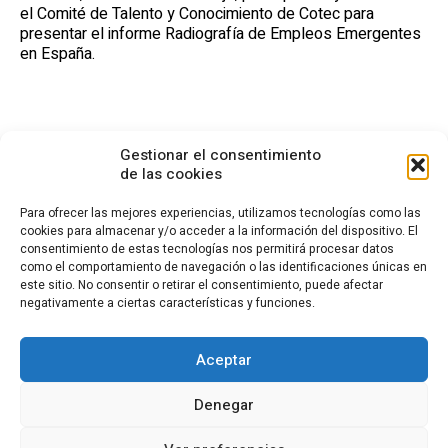
el Comité de Talento y Conocimiento de Cotec para
presentar el informe Radiografía de Empleos Emergentes
en España.
Gestionar el consentimiento
de las cookies
Para ofrecer las mejores experiencias, utilizamos tecnologías como las
cookies para almacenar y/o acceder a la información del dispositivo. El
consentimiento de estas tecnologías nos permitirá procesar datos
CONTACTO
como el comportamiento de navegación o las identificaciones únicas en
este sitio. No consentir o retirar el consentimiento, puede afectar
Calle Cea Bermúdez, 3
negativamente a ciertas características y funciones.
28003 - Madrid. España
(+34) 914 36 47 74
fundacion.cotec@cotec.es
Aceptar
AVISO LEGAL
POLÍTICA DE PRIVACIDAD
POLÍTICA DE COOKIES
Denegar
CANAL DENUNCIAS