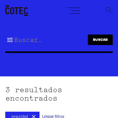
Skip
to
content
Buscar:
3 resultados
encontrados
seguridad
Limpiar filtros