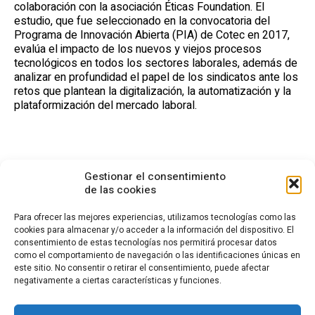
colaboración con la asociación Éticas Foundation. El
estudio, que fue seleccionado en la convocatoria del
Programa de Innovación Abierta (PIA) de Cotec en 2017,
evalúa el impacto de los nuevos y viejos procesos
tecnológicos en todos los sectores laborales, además de
analizar en profundidad el papel de los sindicatos ante los
retos que plantean la digitalización, la automatización y la
plataformización del mercado laboral.
Gestionar el consentimiento
de las cookies
Para ofrecer las mejores experiencias, utilizamos tecnologías como las
cookies para almacenar y/o acceder a la información del dispositivo. El
consentimiento de estas tecnologías nos permitirá procesar datos
CONTACTO
como el comportamiento de navegación o las identificaciones únicas en
este sitio. No consentir o retirar el consentimiento, puede afectar
Calle Cea Bermúdez, 3
negativamente a ciertas características y funciones.
28003 - Madrid. España
(+34) 914 36 47 74
fundacion.cotec@cotec.es