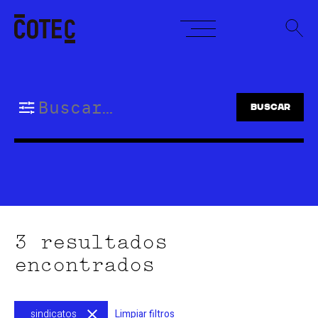
Skip
to
content
Buscar:
3 resultados
encontrados
sindicatos
Limpiar filtros