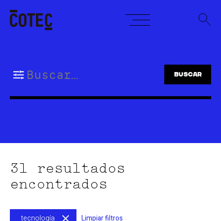
Skip
to
content
Buscar:
31 resultados
encontrados
tecnología
Limpiar filtros