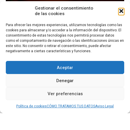
Gestionar el consentimiento
de las cookies
Para ofrecer las mejores experiencias, utilizamos tecnologías como las
cookies para almacenar y/o acceder a la información del dispositivo. El
consentimiento de estas tecnologías nos permitirá procesar datos
como el comportamiento de navegación o las identificaciones únicas en
este sitio. No consentir o retirar el consentimiento, puede afectar
negativamente a ciertas características y funciones.
Aceptar
Denegar
Ver preferencias
Política de cookies
CÓMO TRATAMOS TUS DATOS
Aviso Legal
EL MERCADO DIGITAL A DEBATE: ‘PLATAFORMAS,
TRABAJADORES, DERECHOS Y WORKERTECH’
Estudio seleccionado en la Convocatoria PIA de Cotec de