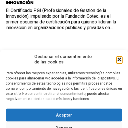
Innovación
El Certificado PGI (Profesionales de Gestión de la
Innovación), impulsado por la Fundación Cotec, es el
primer esquema de certificación para quienes lideran la
innovación en organizaciones públicas y privadas en
España.
Gestionar el consentimiento
de las cookies
Para ofrecer las mejores experiencias, utilizamos tecnologías como las
cookies para almacenar y/o acceder a la información del dispositivo. El
consentimiento de estas tecnologías nos permitirá procesar datos
CONTACTO
como el comportamiento de navegación o las identificaciones únicas en
este sitio. No consentir o retirar el consentimiento, puede afectar
Calle Cea Bermúdez, 3
negativamente a ciertas características y funciones.
28003 - Madrid. España
(+34) 914 36 47 74
fundacion.cotec@cotec.es
Aceptar
AVISO LEGAL
POLÍTICA DE PRIVACIDAD
POLÍTICA DE COOKIES
Denegar