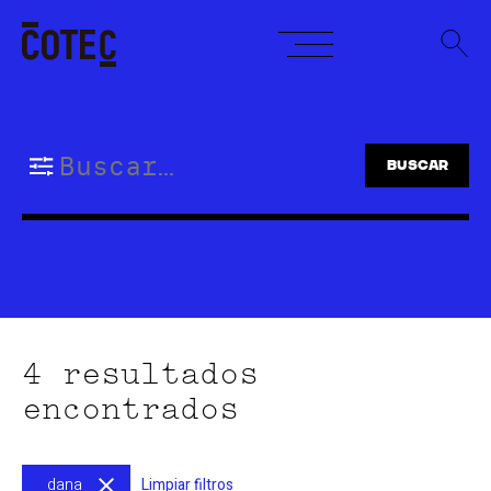
Skip
to
content
Buscar:
4 resultados
encontrados
dana
Limpiar filtros