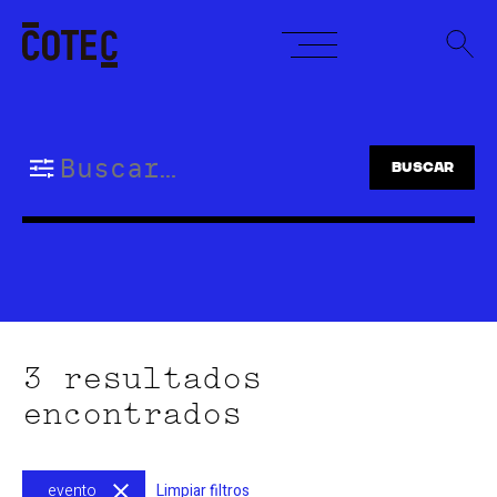
Skip
to
content
Buscar:
3 resultados
encontrados
evento
Limpiar filtros